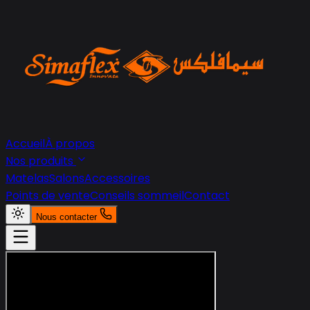
Accueil
À propos
Nos produits
Matelas
Salons
Accessoires
Points de vente
Conseils sommeil
Contact
Nous contacter