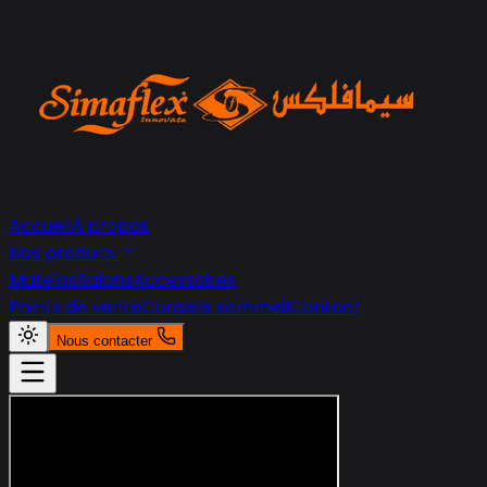
Accueil
À propos
Nos produits
Matelas
Salons
Accessoires
Points de vente
Conseils sommeil
Contact
Nous contacter